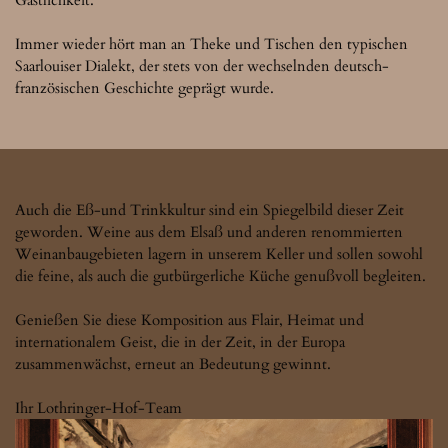
Immer wieder hört man an Theke und Tischen den typischen 
Saarlouiser Dialekt, der stets von der wechselnden deutsch-
französischen Geschichte geprägt wurde.
Auch die Eß-und Trinkkultur sind ein Spiegelbild dieser Zeit 
geworden. Weine aus dem Elsaß und anderen renommierten 
Weinanbaugebieten lagern in unserem Keller und sollen sowohl 
die feine, als auch die gutbürgerliche Küche genußvoll begleiten.

Genießen Sie diese Komposition aus Flair, Heimat und 
internationalem Geist, die in der Zeit, in der Europa 
zusammenwächst, erneut an Bedeutung gewinnt.

Ihr Lothringer-Hof-Team