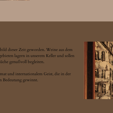
bild dieser Zeit geworden. Weine aus dem 
ieten lagern in unserem Keller und sollen 
Küche genußvoll begleiten.

at und internationalem Geist, die in der 
an Bedeutung gewinnt.
