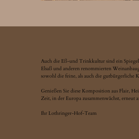
Auch die Eß-und Trinkkultur sind ein Spiegel
Elsaß und anderen renommierten Weinanbaugeb
sowohl die feine, als auch die gutbürgerliche 
Genießen Sie diese Komposition aus Flair, Heim
Zeit, in der Europa zusammenwächst, erneut 
Ihr Lothringer-Hof-Team